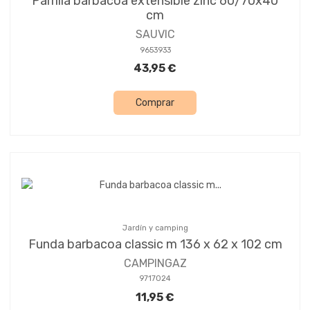
Parrilla barbacoa extensible zinc 60/70x40
cm
SAUVIC
9653933
43,95 €
Comprar
Jardín y camping
Funda barbacoa classic m 136 x 62 x 102 cm
CAMPINGAZ
9717024
11,95 €