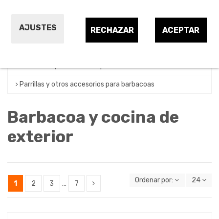
Barbacoa eléctrica de exterior
AJUSTES
Barbacoa portátil de carbón o leña
RECHAZAR
ACEPTAR
Barbacoa portátil de gas
Encendido y consumibles para barbacoas
Parrillas y otros accesorios para barbacoas
Barbacoa y cocina de
exterior
Ordenar por:
24
1
2
3
…
7